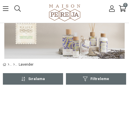
0
Lavender
Sıralama
Filtreleme