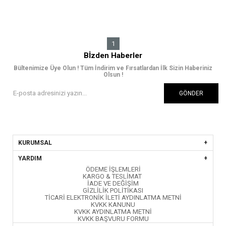
1
Bİzden Haberler
Bültenimize Üye Olun ! Tüm İndirim ve Fırsatlardan İlk Sizin Haberiniz
Olsun !
GÖNDER
KURUMSAL
YARDIM
ÖDEME İŞLEMLERİ
KARGO & TESLİMAT
İADE VE DEĞİŞİM
GİZLİLİK POLİTİKASI
TİCARİ ELEKTRONİK İLETİ AYDINLATMA METNİ
KVKK KANUNU
KVKK AYDINLATMA METNİ
KVKK BAŞVURU FORMU